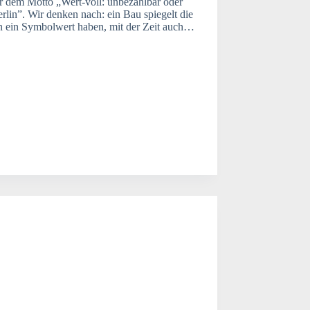
r dem Motto „Wert-voll: unbezahlbar oder
rlin”. Wir denken nach: ein Bau spiegelt die
kann ein Symbolwert haben, mit der Zeit auch…