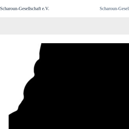
Zum
Inhalt
Scharoun-Gesellschaft e.V.
Scharoun-Gesell
springen