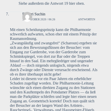
Siehe außerdem die Antwort 19 hier oben.
Dimitri Suchin
30. OKTOBER 2020 / 06:26
ANTWORTEN
Mit einen Scheidungsprinzip kann die Philharmonie
schwerlich aufwarten, schon eher mit einem Prinzip der
Raumanordnung.
„Zwangsläufig und zwangsfrei“ (Scharoun) ergeben sie
sich aus den Bewezungsflüssen der Besucher: vom
Eingang zur Garderobe, von der Garderobe zum
Schminkspiegel, von dort zur Bar oder die Treppen
hinauf in den Saal. Ein mehrgliedriger und ungerader
Ablauf — doch nirgends unlogisch, nirgends etwa
durch Zwänge oder Dienste verursacht erscheinend. Als
ob es ihrer überhaupt nicht gebe!
Leider ist diesem vor ein Paar Jahren ein erheblicher
Schaden zugefügt worden. Die Philharmonie-Leitung
wünschte sich einen direkten Zugang zu den Stationen
und den Kauftempeln des Potsdamer Platzes — da ließ
man die Parkplätze schleifen und legte hier einen neuen
Zugang an. Geometrisch korrekt! Doch nun quält sich
der Besucher an der langen Wand des Artisten-,
Raucherinsel-, Verwaltungs- und Hausmeister-Flügels