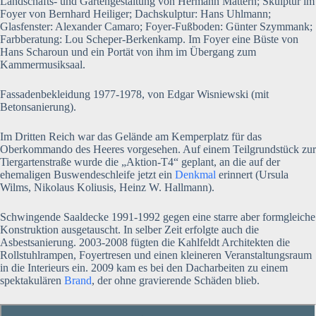
Landschafts- und Gartengestaltung von Hermann Mattern; Skulptur im
Foyer von Bernhard Heiliger; Dachskulptur: Hans Uhlmann;
Glasfenster: Alexander Camaro; Foyer-Fußboden: Günter Szymmank;
Farbberatung: Lou Scheper-Berkenkamp. Im Foyer eine Büste von
Hans Scharoun und ein Portät von ihm im Übergang zum
Kammermusiksaal.
Fassadenbekleidung 1977-1978, von Edgar Wisniewski (mit
Betonsanierung).
Im Dritten Reich war das Gelände am Kemperplatz für das
Oberkommando des Heeres vorgesehen. Auf einem Teilgrundstück zur
Tiergartenstraße wurde die „Aktion-T4“ geplant, an die auf der
ehemaligen Buswendeschleife jetzt ein
Denkmal
erinnert (Ursula
Wilms, Nikolaus Koliusis, Heinz W. Hallmann).
Schwingende Saaldecke 1991-1992 gegen eine starre aber formgleiche
Konstruktion ausgetauscht. In selber Zeit erfolgte auch die
Asbestsanierung. 2003-2008 fügten die Kahlfeldt Architekten die
Rollstuhlrampen, Foyertresen und einen kleineren Veranstaltungsraum
in die Interieurs ein. 2009 kam es bei den Dacharbeiten zu einem
spektakulären
Brand
, der ohne gravierende Schäden blieb.