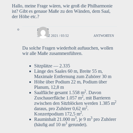
Hallo, meine Frage wären, wie groß die Philharmonie
ist? Gibt es genaue Maße zu den Wänden, dem Saal,
der Höhe etc.?
admin
3. MÄRZ 2021 / 03:52
ANTWORTEN
Da solche Fragen wiederholt auftauchen, wollen
wir alle Maße zusammenführen.
Sitzplätze — 2.335
Länge des Saales 60 m, Breite 55 m,
Maximale Entfernung zum Zuhörer 30 m
Höhe über Podium 22 m, Podium über
Planum, 12,8 m
2
Saalfläche gesamt 1.558 m
. Davon
2
Zuschauerfläche 1.057 m
, mit Barrieren
2
zwischen den Sitzblöcken werden 1.385 m
2
daraus, pro Zuhörer 0,62 m
.
2
Konzertpodium 172,5 m
.
3
3
Rauminhalt 21.000 m
, je 9 m
pro Zuhörer
3
(häufig auf 10 m
gerundet).