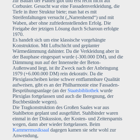
zur Bauart der Platten gibt und erst recht nicht auf
Corbusier. Gesucht war eine Fassadenverkleidung, die
Tiefe in ihrer Struktur biete; man hat es mit
Streifenfaltungen versucht („Narrenhemd“) und mit
Waben, aber ohne zufriedenstellenden Erfolg. Die
Freigabe der jetzigen Lösung durch Scharoun erfolgte
1970.
Es handelt sich um eine klassische vorgehängte
Konstruktion. Mit Luftschicht und geplanter
Wärmedämmung dahinter. Da die Verkleidung aber in
der Bauphase eingespart wurde (-300.000 DM), und die
Dämmung nun auf der Innenseite der Beton-
Außenwand liegt, ist ihr Zweck nach der Anbringung
1979 (+6.000.000 DM) rein dekorativ. Da die
Plexiglasscheiben keine schwer entflammbare Qualität
aufweisen, gibt es an der Philharmonie eine Fassaden-
Besprühungsanlage (an der
Staatsbibliothek
wurde
Plexiglas fortgelassen und auch die Beregnung, der
Buchbestände wegen).
Die Tragkonstruktion des Großen Saales war aus
Stahlbeton geplant und ausgeführt. Stahlbinder waren
einmal in der Diskussion, der Kosten- und Zeitersparnis
wegen, dann aber wieder fortgelassen. Beim
Kammermusiksaal
dagegen kamen sie sehr wohl zur
Anwendung,