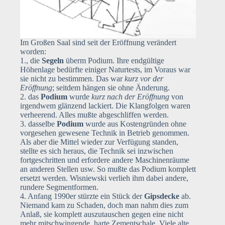
Im Großen Saal sind seit der Eröffnung verändert
worden:
1., die
Segeln
überm Podium. Ihre endgültige
Höhenlage bedürfte einiger Naturtests, im Voraus war
sie nicht zu bestimmen. Das war
kurz vor der
Eröffnung
; seitdem hängen sie ohne Änderung.
2. das
Podium
wurde
kurz nach der Eröffnung
von
irgendwem glänzend lackiert. Die Klangfolgen waren
verheerend. Alles mußte abgeschliffen werden.
3. dasselbe
Podium
wurde aus Kostengründen ohne
vorgesehen gewesene Technik in Betrieb genommen.
Als aber die Mittel wieder zur Verfügung standen,
stellte es sich heraus, die Technik sei inzwischen
fortgeschritten und erfordere andere Maschinenräume
an anderen Stellen usw. So mußte das Podium komplett
ersetzt werden. Wisniewski verlieh ihm dabei andere,
rundere Segmentformen.
4. Anfang 1990er stürzte ein Stück der
Gipsdecke
ab.
Niemand kam zu Schaden, doch man nahm dies zum
Anlaß, sie komplett auszutauschen gegen eine nicht
mehr mitschwingende, harte Zementschale. Viele alte