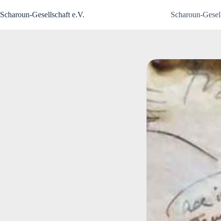
Zum
Inhalt
Scharoun-Gesellschaft e.V.
Scharoun-Gesell
springen