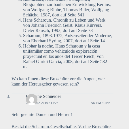
Biographien zur baulichen Entwicklung Berlins,
von Wolfgang Ribbe, Thomas Biller, Wolfgang
Schäche, 1987, dort auf Seite 541
Hans Scharoun, Chronik zu Leben und Werk,
von Johann Friedrich Geist, Klaus Kürvers,
Dieter Rausch, 1993, dort auf Seite 78
Scharoun, 1893-1972, Außenseiter der Moderne,
von Eberhard Syring, 2007, dort auf Seite 14
Habitar la noche, Hans Scharoun y la casa
unifamiliar como vehiculode exploración
proyectual en los años del Tercer Reich, von
Rafael Guridi Garcia, 2008, dort auf Seite 582
u.a.
Wo kam Ihnen diese Broschüre vor die Augen, wer
kann der Herausgeber gewesen sein?
Hermine Schneider
23. MÄRZ 2016 / 11:28
ANTWORTEN
Sehr geehrte Damen und Herren!
Besitzt die Scharoun-Gesellschaft e. V. eine Broschüre