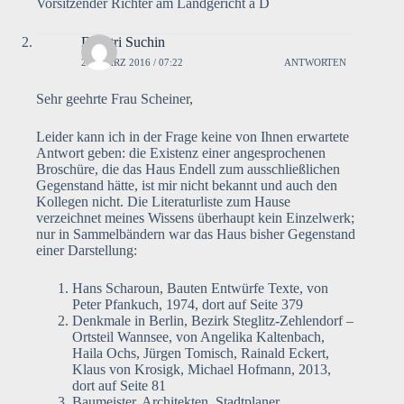
Vorsitzender Richter am Landgericht a D
Dimitri Suchin
24. MÄRZ 2016 / 07:22
ANTWORTEN
Sehr geehrte Frau Scheiner,
Leider kann ich in der Frage keine von Ihnen erwartete
Antwort geben: die Existenz einer angesprochenen
Broschüre, die das Haus Endell zum ausschließlichen
Gegenstand hätte, ist mir nicht bekannt und auch den
Kollegen nicht. Die Literaturliste zum Hause
verzeichnet meines Wissens überhaupt kein Einzelwerk;
nur in Sammelbändern war das Haus bisher Gegenstand
einer Darstellung:
Hans Scharoun, Bauten Entwürfe Texte, von
Peter Pfankuch, 1974, dort auf Seite 379
Denkmale in Berlin, Bezirk Steglitz-Zehlendorf –
Ortsteil Wannsee, von Angelika Kaltenbach,
Haila Ochs, Jürgen Tomisch, Rainald Eckert,
Klaus von Krosigk, Michael Hofmann, 2013,
dort auf Seite 81
Baumeister, Architekten, Stadtplaner,