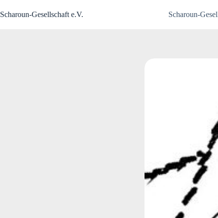
Zum
Inhalt
Scharoun-Gesellschaft e.V.
Scharoun-Gesell
springen