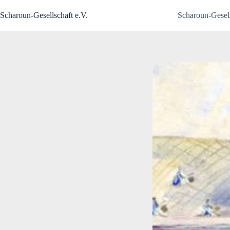
Zum
Inhalt
Scharoun-Gesellschaft e.V.
Scharoun-Gesell
springen