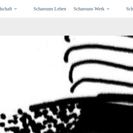
schaft
Scharouns Leben
Scharouns Werk
Sch