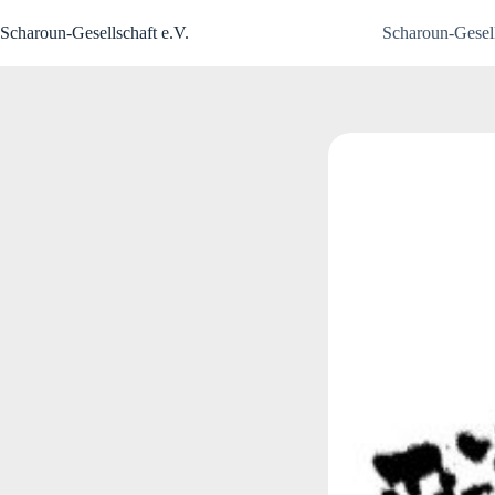
Zum
Inhalt
Scharoun-Gesellschaft e.V.
Scharoun-Gesell
springen