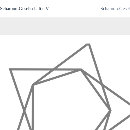
Zum
Inhalt
Scharoun-Gesellschaft e.V.
Scharoun-Gesell
springen