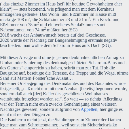
(„das einzige Zimmer im Haus [sei] für heutige Gewohnheiten eher
klein“) — stets betonend, wie pflegend man mit dem Kernhaus
umzugehen gedenke. Das Wohn- und Eßzimmer im Hause mißt
2
2
mickrige 108 m
, die Schlafzimmer 23 und 21 m
. Ein Koch- und
2
Eßzimmer von 78 m
und ein weiteres Schlafzimmer samt
2
Nebenräumen von 74 m
müßten her (SG).
2018 wuchs der Anbauwunsch bereits auf drei Geschosse.
2020 wurde der Nachtrag zur Baugenehmigung erstmals negativ
beschieden: man wollte dem Scharoun-Haus aufs Dach (SG).
Mit dieser Absage und ohne je „einen denkmalrechtlichen Antrag zu
Umbau oder Sanierung des denkmalgeschützten Scharoun-Baus und
des Gartens“ eingereicht zu haben, schritt man zur Tat. Hob die
Baugrube auf, beseitigte die Terrasse, die Treppe und die Wege, türmte
Sand auf Mattern-Förster´sche Aussat…
Bei einer Ortsbegegung des Denkmalamtes und des Bauamtes wurde
festgestellt, „daß nicht nur mit dem Neubau [bereits] begonnen wurde,
sondern daß auch [der] Keller des geschützten Wohnhauses
weiträumig freigelegt worden sei“. So weit — so richtig. Allerdings
war der Termin nicht etwa zwecks Genehmigung eines weiteren
Nachtrages gewesen, sondern aufgrund von
Appellen
, hier ginge es
nicht mit rechten Dingen zu.
Die Bauherrin meint jetzt, die Stahltreppe zum Zimmer der Damen
legte man zum Schrottcontainer, „weil sonst ein Sicherheitsrisiko