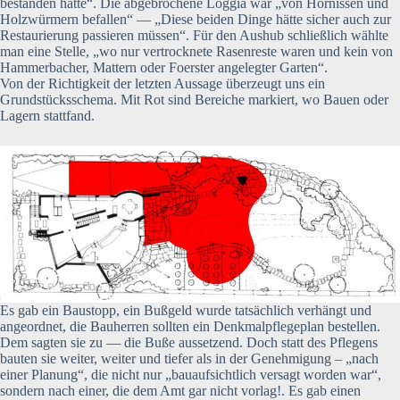
bestanden hätte“. Die abgebrochene Loggia war „von Hornissen und
Holzwürmern befallen“ — „Diese beiden Dinge hätte sicher auch zur
Restaurierung passieren müssen“. Für den Aushub schließlich wählte
man eine Stelle, „wo nur vertrocknete Rasenreste waren und kein von
Hammerbacher, Mattern oder Foerster angelegter Garten“.
Von der Richtigkeit der letzten Aussage überzeugt uns ein
Grundstücksschema. Mit Rot sind Bereiche markiert, wo Bauen oder
Lagern stattfand.
Es gab ein Baustopp, ein Bußgeld wurde tatsächlich verhängt und
angeordnet, die Bauherren sollten ein Denkmalpflegeplan bestellen.
Dem sagten sie zu — die Buße aussetzend. Doch statt des Pflegens
bauten sie weiter, weiter und tiefer als in der Genehmigung – „nach
einer Planung“, die nicht nur „bauaufsichtlich versagt worden war“,
sondern nach einer, die dem Amt gar nicht vorlag!. Es gab einen