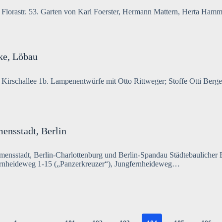
Florastr. 53. Garten von Karl Foerster, Hermann Mattern, Herta Ham
ke, Löbau
 Kirschallee 1b. Lampenentwürfe mit Otto Rittweger; Stoffe Otti Berg
ensstadt, Berlin
mensstadt, Berlin-Charlottenburg und Berlin-Spandau Städtebauliche
rnheideweg 1-15 („Panzerkreuzer“), Jungfernheideweg…