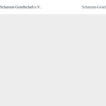
Zum
Inhalt
Scharoun-Gesellschaft e.V.
Scharoun-Gesell
springen